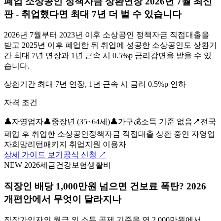
폐업 소상공인 정책자금 상환연장 2026년 7월 최신
판 - 취업했다면 최대 7년 더 벌 수 있습니다
2026년 7월부터 2023년 이후 소상공인 정책자금 직접대출을
받고 2025년 이후 폐업한 뒤 취업에 성공한 소상공인도 상환기
간 최대 7년 연장과 1년 근속 시 0.5%p 금리감면을 받을 수 있
습니다.
상환기간 최대 7년 연장, 1년 근속 시 금리 0.5%p 인하
자격 조건
👤
자영업자
👤
중장년 (35~64세)
👤
가구
💰
소득 기준 없음
📍
전국
폐업 후 취업한 소상공인
정책자금 직접대출 상환 중인 자영업
자
희망리턴패키지 취업지원 이용자
상세 가이드 보기
공식 신청 ↗
NEW 2026
세금
건강보험
생활비
직장인 배당 1,000만원 넘으면 건보료 폭탄? 2026
개편안에서 무엇이 달라지나
직장가입자의 월급 외 소득 공제 기준을 연 2,000만원에서