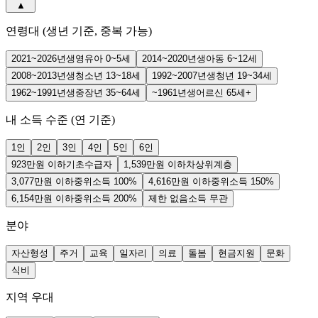
▲
연령대 (생년 기준, 중복 가능)
2021~2026년생
영유아 0~5세
2014~2020년생
아동 6~12세
2008~2013년생
청소년 13~18세
1992~2007년생
청년 19~34세
1962~1991년생
중장년 35~64세
~1961년생
어르신 65세+
내 소득 수준 (연 기준)
1
인
2
인
3
인
4
인
5
인
6
인
923만원 이하
기초수급자
1,539만원 이하
차상위계층
3,077만원 이하
중위소득 100%
4,616만원 이하
중위소득 150%
6,154만원 이하
중위소득 200%
제한 없음
소득 무관
분야
자산형성
주거
교육
일자리
의료
돌봄
현금지원
문화
식비
지역 우대