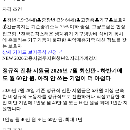
자격 조건
👤
청년 (19~34세)
👤
중장년 (35~64세)
👤
고령층
👤
가구
👤
보호자
💰
긴급복지는 기준중위소득 75% 이하 중심, 그냥드림은 현장
접근형
📍
전국
갑작스러운 생계위기 가구
냉방비·식비가 동시
에 흔들리는 가구
거동이 불편한 취약계층
가족 대신 정보를 찾
는 보호자
상세 가이드 보기
공식 신청 ↗
NEW 2026
고용
사업주지원
청년일자리
가계경제
정규직 전환 지원금 2026년 7월 최신판 - 하반기에
도 월 60만 원, 아직 안 쓰는 기업이 더 아쉽다
2026년 7월 28일 기준 정규직 전환 지원금은 6개월 이상 근속
한 비정규직 노동자를 정규직으로 전환하거나 직접고용한 30
인 미만 기업에 1인당 월 40만 원 또는 60만 원을 최대 1년간 지
원합니다.
1인당 월 40만 원 또는 60만 원, 최대 1년