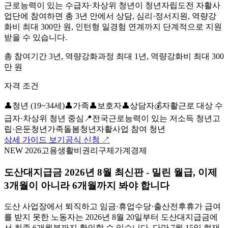
근로능력이 있는 수급자·차상위 청년이 청년자립도전 자활사
업단에 참여하면 총 3년 안에서 상담, 심리·정서지원, 역량강
화비 최대 300만 원, 인턴형 일경험 연계까지 단계적으로 지원
받을 수 있습니다.
총 참여기간 3년, 역량강화과정 최대 1년, 역량강화비 최대 300
만 원
자격 조건
👤
청년 (19~34세)
👤
가족
👤
보호자
👤
상담자
💰
자활근로 대상 수
급자·차상위 청년 중심
📍
전국
근로능력이 있는 저소득 청년
고
립·은둔청년
가족돌봄청년
자활사업 참여 청년
상세 가이드 보기
공식 신청 ↗
NEW 2026
고용
생활비
권리구제
가계경제
도산대지급금 2026년 8월 최신판 - 밀린 월급, 이제
3개월이 아니라 6개월까지 봐야 합니다
도산 사업장에서 퇴직하고 임금·휴업수당·출산전후휴가 급여
를 받지 못한 노동자는 2026년 8월 20일부터 도산대지급금에
서 최종 6개월분까지 확인할 수 있습니다. 다만 7월 15일 현재