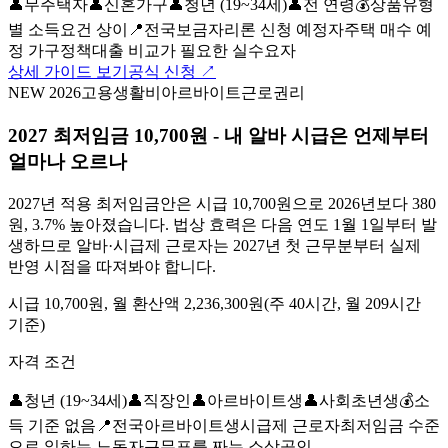
👤
무주택자
👤
신혼가구
👤
청년 (19~34세)
👤
전 연령
💰
상품유형
별 소득요건 상이
📍
전국
보금자리론 신청 예정자
주택 매수 예
정 가구
정책대출 비교가 필요한 실수요자
상세 가이드 보기
공식 신청 ↗
NEW 2026
고용
생활비
아르바이트
근로권리
2027 최저임금 10,700원 - 내 알바 시급은 언제부터
얼마나 오르나
2027년 적용 최저임금안은 시급 10,700원으로 2026년보다 380
원, 3.7% 높아졌습니다. 법상 효력은 다음 연도 1월 1일부터 발
생하므로 알바·시급제 근로자는 2027년 첫 근무분부터 실제
반영 시점을 따져봐야 합니다.
시급 10,700원, 월 환산액 2,236,300원(주 40시간, 월 209시간
기준)
자격 조건
👤
청년 (19~34세)
👤
직장인
👤
아르바이트생
👤
사회초년생
💰
소
득 기준 없음
📍
전국
아르바이트생
시급제 근로자
최저임금 수준
으로 일하는 노동자
근무표를 짜는 소상공인