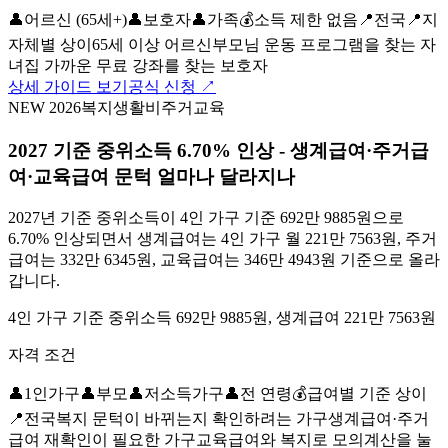
👤
어르신 (65세+)
👤
보호자
👤
가족
💰
소득 제한 없음
📍
전국
📍
지
자체별 상이
65세 이상 어르신
부모님 운동 프로그램을 찾는 자
녀
집 가까운 무료 강좌를 찾는 보호자
상세 가이드 보기
공식 신청 ↗
NEW 2026
복지
생활비
주거
교육
2027 기준 중위소득 6.70% 인상 - 생계급여·주거급
여·교육급여 문턱 얼마나 달라지나
2027년 기준 중위소득이 4인 가구 기준 692만 9885원으로
6.70% 인상되면서 생계급여는 4인 가구 월 221만 7563원, 주거
급여는 332만 6345원, 교육급여는 346만 4943원 기준으로 올라
갑니다.
4인 가구 기준 중위소득 692만 9885원, 생계급여 221만 7563원
자격 조건
👤
1인가구
👤
부모
👤
저소득가구
👤
전 연령
💰
급여별 기준 상이
📍
전국
복지 문턱이 바뀌는지 확인하려는 가구
생계급여·주거
급여 재확인이 필요한 가구
교육급여와 복지로 모의계산을 눌