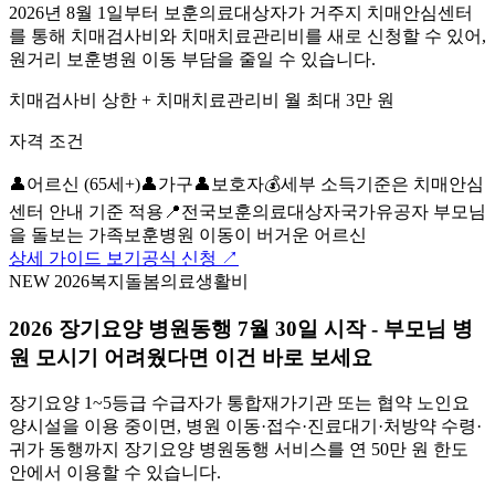
2026년 8월 1일부터 보훈의료대상자가 거주지 치매안심센터
를 통해 치매검사비와 치매치료관리비를 새로 신청할 수 있어,
원거리 보훈병원 이동 부담을 줄일 수 있습니다.
치매검사비 상한 + 치매치료관리비 월 최대 3만 원
자격 조건
👤
어르신 (65세+)
👤
가구
👤
보호자
💰
세부 소득기준은 치매안심
센터 안내 기준 적용
📍
전국
보훈의료대상자
국가유공자 부모님
을 돌보는 가족
보훈병원 이동이 버거운 어르신
상세 가이드 보기
공식 신청 ↗
NEW 2026
복지
돌봄
의료
생활비
2026 장기요양 병원동행 7월 30일 시작 - 부모님 병
원 모시기 어려웠다면 이건 바로 보세요
장기요양 1~5등급 수급자가 통합재가기관 또는 협약 노인요
양시설을 이용 중이면, 병원 이동·접수·진료대기·처방약 수령·
귀가 동행까지 장기요양 병원동행 서비스를 연 50만 원 한도
안에서 이용할 수 있습니다.