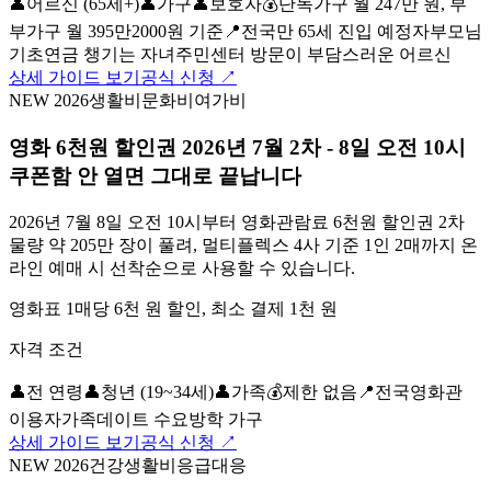
👤
어르신 (65세+)
👤
가구
👤
보호자
💰
단독가구 월 247만 원, 부
부가구 월 395만2000원 기준
📍
전국
만 65세 진입 예정자
부모님
기초연금 챙기는 자녀
주민센터 방문이 부담스러운 어르신
상세 가이드 보기
공식 신청 ↗
NEW 2026
생활비
문화비
여가비
영화 6천원 할인권 2026년 7월 2차 - 8일 오전 10시
쿠폰함 안 열면 그대로 끝납니다
2026년 7월 8일 오전 10시부터 영화관람료 6천원 할인권 2차
물량 약 205만 장이 풀려, 멀티플렉스 4사 기준 1인 2매까지 온
라인 예매 시 선착순으로 사용할 수 있습니다.
영화표 1매당 6천 원 할인, 최소 결제 1천 원
자격 조건
👤
전 연령
👤
청년 (19~34세)
👤
가족
💰
제한 없음
📍
전국
영화관
이용자
가족
데이트 수요
방학 가구
상세 가이드 보기
공식 신청 ↗
NEW 2026
건강
생활비
응급대응