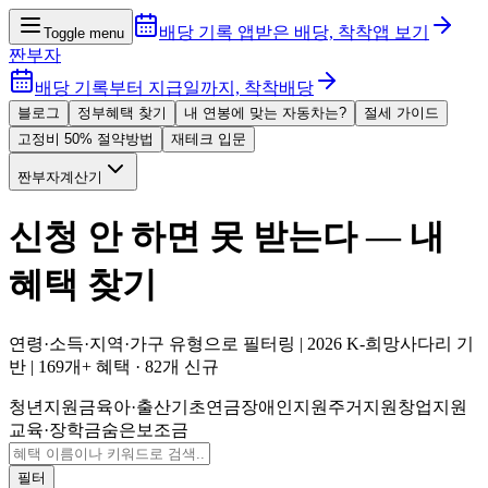
배당 기록 앱
받은 배당, 착착
앱 보기
Toggle menu
짠부자
배당 기록부터 지급일까지, 착착배당
블로그
정부혜택 찾기
내 연봉에 맞는 자동차는?
절세 가이드
고정비 50% 절약방법
재테크 입문
짠부자계산기
신청 안 하면 못 받는다 —
내
혜택 찾기
연령·소득·지역·가구 유형으로 필터링 | 2026 K-희망사다리 기
반 |
169
개+
혜택
·
82
개
신규
청년지원금
육아·출산
기초연금
장애인지원
주거지원
창업지원
교육·장학금
숨은보조금
필터