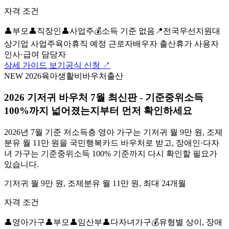
자격 조건
👤
부모
👤
직장인
👤
사업주
💰
소득 기준 없음
📍
전국
우선지원대
상기업 사업주
육아휴직 예정 근로자
배우자 출산휴가 사용자
인사·급여 담당자
상세 가이드 보기
공식 신청 ↗
NEW 2026
육아
생활비
바우처
출산
2026 기저귀 바우처 7월 최신판 - 기준중위소득
100%까지 넓어졌는지부터 먼저 확인하세요
2026년 7월 기준 저소득층 영아 가구는 기저귀 월 9만 원, 조제
분유 월 11만 원을 국민행복카드 바우처로 받고, 장애인·다자
녀 가구는 기준중위소득 100% 기준까지 다시 확인할 필요가
있습니다.
기저귀 월 9만 원, 조제분유 월 11만 원, 최대 24개월
자격 조건
👤
영아가구
👤
부모
👤
임산부
👤
다자녀가구
💰
유형별 상이, 장애