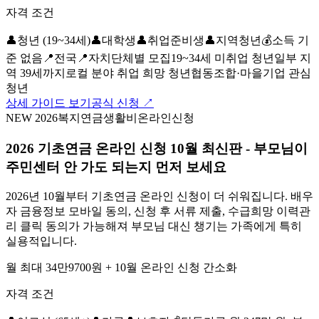
자격 조건
👤
청년 (19~34세)
👤
대학생
👤
취업준비생
👤
지역청년
💰
소득 기
준 없음
📍
전국
📍
자치단체별 모집
19~34세 미취업 청년
일부 지
역 39세까지
로컬 분야 취업 희망 청년
협동조합·마을기업 관심
청년
상세 가이드 보기
공식 신청 ↗
NEW 2026
복지
연금
생활비
온라인신청
2026 기초연금 온라인 신청 10월 최신판 - 부모님이
주민센터 안 가도 되는지 먼저 보세요
2026년 10월부터 기초연금 온라인 신청이 더 쉬워집니다. 배우
자 금융정보 모바일 동의, 신청 후 서류 제출, 수급희망 이력관
리 클릭 동의가 가능해져 부모님 대신 챙기는 가족에게 특히
실용적입니다.
월 최대 34만9700원 + 10월 온라인 신청 간소화
자격 조건