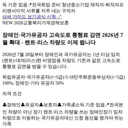
득 기준 없음
📍
전국
취업 준비 청년
중소기업 재직자·퇴직자
프
리랜서
이직 서류를 자주 내는 구직자
상세 가이드 보기
공식 신청 ↗
NEW 2026
교통
복지
가계경제
보훈
장애인·국가유공자 고속도로 통행료 감면 2026년 7
월 확대 - 렌트·리스 차량도 이제 됩니다
2026년 7월 28일부터 장애인과 국가유공자는 1년 이상 임차
(렌트)·대여(리스)한 비영업용 차량도 기존과 같은 고속도로
통행료 감면을 받을 수 있습니다.
독립유공자·국가유공자(1~5급)·5·18민주화운동부상자(1~5급)
100%, 장애인·기타 유공자 50%
자격 조건
👤
장애인
👤
유공자
👤
보호자
👤
가족
💰
소득 기준 없음
📍
전국
본
인 차량이 아닌 장기 렌트·리스 차량을 쓰는 장애인
장기 임차
차량으로 이동하는 국가유공자
대신 신청 동선을 챙겨야 하는
가족