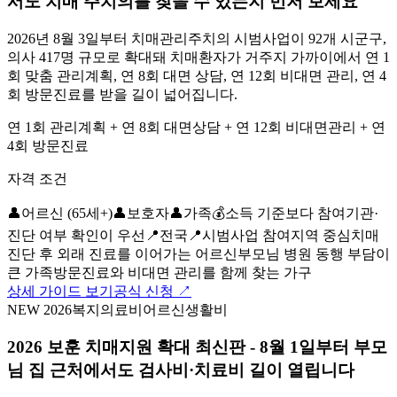
서도 치매 주치의를 찾을 수 있는지 먼저 보세요
2026년 8월 3일부터 치매관리주치의 시범사업이 92개 시군구,
의사 417명 규모로 확대돼 치매환자가 거주지 가까이에서 연 1
회 맞춤 관리계획, 연 8회 대면 상담, 연 12회 비대면 관리, 연 4
회 방문진료를 받을 길이 넓어집니다.
연 1회 관리계획 + 연 8회 대면상담 + 연 12회 비대면관리 + 연
4회 방문진료
자격 조건
👤
어르신 (65세+)
👤
보호자
👤
가족
💰
소득 기준보다 참여기관·
진단 여부 확인이 우선
📍
전국
📍
시범사업 참여지역 중심
치매
진단 후 외래 진료를 이어가는 어르신
부모님 병원 동행 부담이
큰 가족
방문진료와 비대면 관리를 함께 찾는 가구
상세 가이드 보기
공식 신청 ↗
NEW 2026
복지
의료비
어르신
생활비
2026 보훈 치매지원 확대 최신판 - 8월 1일부터 부모
님 집 근처에서도 검사비·치료비 길이 열립니다