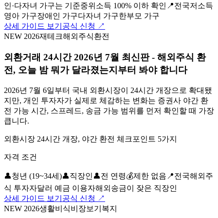
인·다자녀 가구는 기준중위소득 100% 이하 확인
📍
전국
저소득
영아 가구
장애인 가구
다자녀 가구
한부모 가구
상세 가이드 보기
공식 신청 ↗
NEW 2026
재테크
해외주식
환전
외환거래 24시간 2026년 7월 최신판 - 해외주식 환
전, 오늘 밤 뭐가 달라졌는지부터 봐야 합니다
2026년 7월 6일부터 국내 외환시장이 24시간 개장으로 확대됐
지만, 개인 투자자가 실제로 체감하는 변화는 증권사 야간 환
전 가능 시간, 스프레드, 송금 가능 범위를 먼저 확인할 때 가장
큽니다.
외환시장 24시간 개장, 야간 환전 체크포인트 5가지
자격 조건
👤
청년 (19~34세)
👤
직장인
👤
전 연령
💰
제한 없음
📍
전국
해외주
식 투자자
달러 예금 이용자
해외송금이 잦은 직장인
상세 가이드 보기
공식 신청 ↗
NEW 2026
생활비
식비
장보기
복지