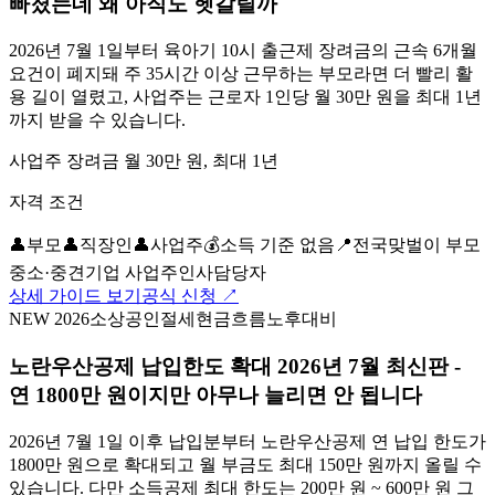
빠졌는데 왜 아직도 헷갈릴까
2026년 7월 1일부터 육아기 10시 출근제 장려금의 근속 6개월
요건이 폐지돼 주 35시간 이상 근무하는 부모라면 더 빨리 활
용 길이 열렸고, 사업주는 근로자 1인당 월 30만 원을 최대 1년
까지 받을 수 있습니다.
사업주 장려금 월 30만 원, 최대 1년
자격 조건
👤
부모
👤
직장인
👤
사업주
💰
소득 기준 없음
📍
전국
맞벌이 부모
중소·중견기업 사업주
인사담당자
상세 가이드 보기
공식 신청 ↗
NEW 2026
소상공인
절세
현금흐름
노후대비
노란우산공제 납입한도 확대 2026년 7월 최신판 -
연 1800만 원이지만 아무나 늘리면 안 됩니다
2026년 7월 1일 이후 납입분부터 노란우산공제 연 납입 한도가
1800만 원으로 확대되고 월 부금도 최대 150만 원까지 올릴 수
있습니다. 다만 소득공제 최대 한도는 200만 원 ~ 600만 원 그