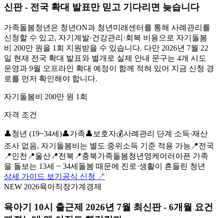
신판 - 전국 확대 발표만 믿고 기다리면 늦습니다
가족돌봄청년은 청년ON과 청년미래센터를 통해 사례관리를
신청할 수 있고, 자기계발·건강관리·회복 비용으로 자기돌봄
비 200만 원을 1회 지원받을 수 있습니다. 다만 2026년 7월 22
일 현재 전국 확대 발표와 별개로 실제 안내 문구는 4개 시도
운영과 9월 오프라인 확대 예정이 함께 적혀 있어 지금 신청 경
로를 먼저 확인해야 합니다.
자기돌봄비 200만 원 1회
자격 조건
👤
청년 (19~34세)
👤
가족
👤
보호자
💰
사례관리 단계 소득·재산
조사 없음, 자기돌봄비는 별도 중위소득 기준 적용 가능
📍
전국
📍
인천
📍
울산
📍
전북
📍
충북
가족돌봄청년
영케어러
아픈 가족
을 돌보는 13세 ~ 34세
돌봄 때문에 진로·생활이 흔들린 청년
상세 가이드 보기
공식 신청 ↗
NEW 2026
육아
직장
가계경제
육아기 10시 출근제 2026년 7월 최신판 - 6개월 요건