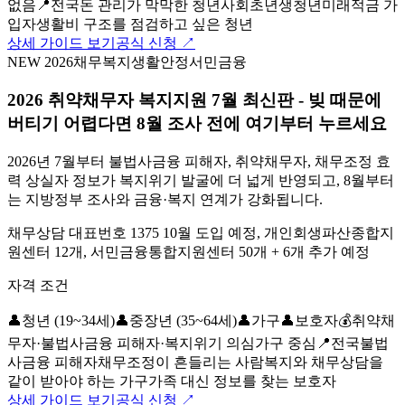
없음
📍
전국
돈 관리가 막막한 청년
사회초년생
청년미래적금 가
입자
생활비 구조를 점검하고 싶은 청년
상세 가이드 보기
공식 신청 ↗
NEW 2026
채무
복지
생활안정
서민금융
2026 취약채무자 복지지원 7월 최신판 - 빚 때문에
버티기 어렵다면 8월 조사 전에 여기부터 누르세요
2026년 7월부터 불법사금융 피해자, 취약채무자, 채무조정 효
력 상실자 정보가 복지위기 발굴에 더 넓게 반영되고, 8월부터
는 지방정부 조사와 금융·복지 연계가 강화됩니다.
채무상담 대표번호 1375 10월 도입 예정, 개인회생파산종합지
원센터 12개, 서민금융통합지원센터 50개 + 6개 추가 예정
자격 조건
👤
청년 (19~34세)
👤
중장년 (35~64세)
👤
가구
👤
보호자
💰
취약채
무자·불법사금융 피해자·복지위기 의심가구 중심
📍
전국
불법
사금융 피해자
채무조정이 흔들리는 사람
복지와 채무상담을
같이 받아야 하는 가구
가족 대신 정보를 찾는 보호자
상세 가이드 보기
공식 신청 ↗