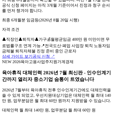
공식 신청 페이지는 아직 3개월 기준이어서 진정과 청구 순서
를 먼저 챙겨야 합니다.
최종 6개월분 임금등(2026년 8월 20일 시행)
자격 조건
👤
직장인
👤
퇴직자
👤
가구
💰
월평균임금 400만 원 미만이면 무
료법률구조 연계 가능
📍
전국
도산·폐업 사업장 퇴직 노동자
임
금체불 퇴직자
체불 진정 준비 중인 근로자
상세 가이드 보기
공식 신청 ↗
NEW 2026
육아
고용
사업주지원
가계경제
육아휴직 대체인력 2026년 7월 최신판 - 인수인계기
간까지 열리자 중소기업 숨통이 트였습니다
2026년 7월부터 육아휴직 전후 인수인계기간에도 대체인력을
쓸 수 있게 되었고, 우선지원대상기업은 대체인력 월 최대 140
만 원, 업무분담은 월 최대 60만 원까지 지원받을 수 있습니다.
대체인력 월 최대 140만 원, 업무분담 월 최대 60만 원