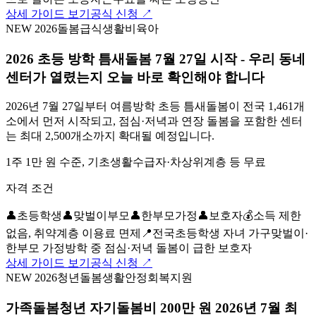
상세 가이드 보기
공식 신청 ↗
NEW 2026
돌봄
급식
생활비
육아
2026 초등 방학 틈새돌봄 7월 27일 시작 - 우리 동네
센터가 열렸는지 오늘 바로 확인해야 합니다
2026년 7월 27일부터 여름방학 초등 틈새돌봄이 전국 1,461개
소에서 먼저 시작되고, 점심·저녁과 연장 돌봄을 포함한 센터
는 최대 2,500개소까지 확대될 예정입니다.
1주 1만 원 수준, 기초생활수급자·차상위계층 등 무료
자격 조건
👤
초등학생
👤
맞벌이부모
👤
한부모가정
👤
보호자
💰
소득 제한
없음, 취약계층 이용료 면제
📍
전국
초등학생 자녀 가구
맞벌이·
한부모 가정
방학 중 점심·저녁 돌봄이 급한 보호자
상세 가이드 보기
공식 신청 ↗
NEW 2026
청년
돌봄
생활안정
회복지원
가족돌봄청년 자기돌봄비 200만 원 2026년 7월 최