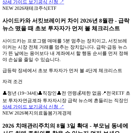
상세 가이드 보기
공식 신청 ↗
NEW 2026
재테크
주식
ETF
사이드카와 서킷브레이커 차이 2026년 8월판 - 급락
뉴스 떴을 때 초보 투자자가 먼저 볼 체크리스트
사이드카는 프로그램 매매를 5분 멈추는 장치이고, 서킷브레
이커는 시장 전체 거래를 멈추는 장치입니다. 급락·급등 뉴스
가 뜬 날에는 용어보다 내 계좌에서 할 행동 순서를 먼저 정해
야 손실을 줄일 수 있습니다.
급등락 장세에서 초보 투자자가 먼저 볼 4단계 체크리스트
자격 조건
👤
청년 (19~34세)
👤
직장인
👤
전 연령
💰
제한 없음
📍
전국
ETF 초
보 투자자
연금계좌 투자자
시장 급락 뉴스에 흔들리는 직장인
상세 가이드 보기
공식 신청 ↗
NEW 2026
복지
의료
돌봄
가계경제
2026 치매관리주치의 8월 3일 확대 - 부모님 동네에