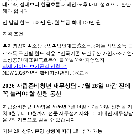
대로라, 절세보다 현금흐름과 폐업·노후 대비 성격으로 판단
해야 합니다.
연 납입 한도 1800만 원, 월 부금 최대 150만 원
자격 조건
👤
자영업자
👤
소상공인
👤
법인대표
💰
소득공제는 사업소득·근
로소득 구간별 한도 적용
📍
전국
기존 노란우산 가입자
소기업·
소상공인 대표
현금흐름이 들쑥날쑥한 자영업자
상세 가이드 보기
공식 신청 ↗
NEW 2026
청년
생활비
자산관리
금융교육
2026 자립준비청년 재무상담 - 7월 28일 마감 전에
꼭 눌러야 할 신청 동선
자립준비청년 120명은 2026년 7월 14일 ~ 7월 28일 신청을 거
쳐 8월부터 10월까지 전문 재무설계사와 1:1 비대면 재무상담
을 2회 기본으로 받을 수 있습니다.
기본 2회 상담, 운영 상황에 따라 1회 추가 가능