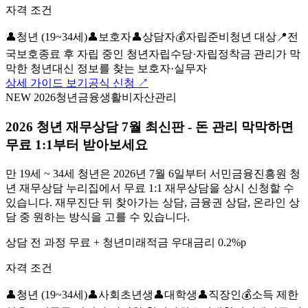
자격 조건
👤
청년 (19~34세)
👤
보호자
👤
상담자
💰
자립준비청년 대상
📍
전
국
보호종료 후 자립 중인 청년
자립수당·자립정착금 관리가 막
막한 청년
대신 정보를 찾는 보호자·실무자
상세 가이드 보기
공식 신청 ↗
NEW 2026
청년금융
생활비
자산관리
2026 청년 재무상담 7월 최신판 - 돈 관리 막막하면
무료 1:1부터 받아보세요
만 19세 ~ 34세 청년은 2026년 7월 6일부터 서민금융진흥원 청
년 재무상담 누리집에서 무료 1:1 재무상담을 상시 신청할 수
있습니다. 재무진단 뒤 찾아가는 상담, 금융권 상담, 온라인 상
담 중 원하는 방식을 고를 수 있습니다.
상담 전 과정 무료 + 청년미래적금 우대금리 0.2%p
자격 조건
👤
청년 (19~34세)
👤
사회초년생
👤
대학생
👤
직장인
💰
소득 제한