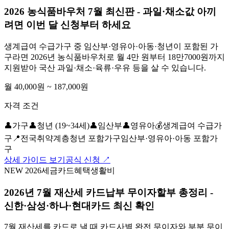
2026 농식품바우처 7월 최신판 - 과일·채소값 아끼
려면 이번 달 신청부터 하세요
생계급여 수급가구 중 임산부·영유아·아동·청년이 포함된 가
구라면 2026년 농식품바우처로 월 4만 원부터 18만7000원까지
지원받아 국산 과일·채소·육류·우유 등을 살 수 있습니다.
월 40,000원 ~ 187,000원
자격 조건
👤
가구
👤
청년 (19~34세)
👤
임산부
👤
영유아
💰
생계급여 수급가
구
📍
전국
취약계층
청년 포함가구
임산부·영유아·아동 포함가
구
상세 가이드 보기
공식 신청 ↗
NEW 2026
세금
카드혜택
생활비
2026년 7월 재산세 카드납부 무이자할부 총정리 -
신한·삼성·하나·현대카드 최신 확인
7월 재산세를 카드로 낼 때 카드사별 완전 무이자와 부분 무이