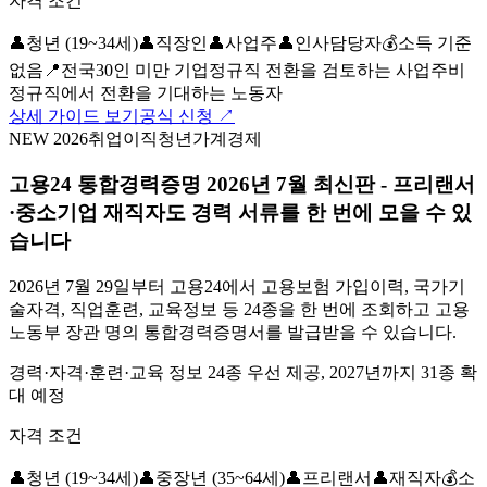
자격 조건
👤
청년 (19~34세)
👤
직장인
👤
사업주
👤
인사담당자
💰
소득 기준
없음
📍
전국
30인 미만 기업
정규직 전환을 검토하는 사업주
비
정규직에서 전환을 기대하는 노동자
상세 가이드 보기
공식 신청 ↗
NEW 2026
취업
이직
청년
가계경제
고용24 통합경력증명 2026년 7월 최신판 - 프리랜서
·중소기업 재직자도 경력 서류를 한 번에 모을 수 있
습니다
2026년 7월 29일부터 고용24에서 고용보험 가입이력, 국가기
술자격, 직업훈련, 교육정보 등 24종을 한 번에 조회하고 고용
노동부 장관 명의 통합경력증명서를 발급받을 수 있습니다.
경력·자격·훈련·교육 정보 24종 우선 제공, 2027년까지 31종 확
대 예정
자격 조건
👤
청년 (19~34세)
👤
중장년 (35~64세)
👤
프리랜서
👤
재직자
💰
소