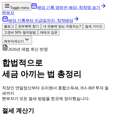
배당 기록 앱
받은 배당, 착착
앱 보기
Toggle menu
짠부자
배당 기록부터 지급일까지, 착착배당
블로그
정부혜택 찾기
내 연봉에 맞는 자동차는?
절세 가이드
고정비 50% 절약방법
재테크 입문
짠부자계산기
2026년 세법 최신 반영
합법적으로
세금 아끼는 법 총정리
직장인 연말정산부터 프리랜서 종합소득세, ISA·IRP 투자 절
세까지
짠부자가 모든 절세 방법을 한곳에 정리했습니다.
절세 계산기