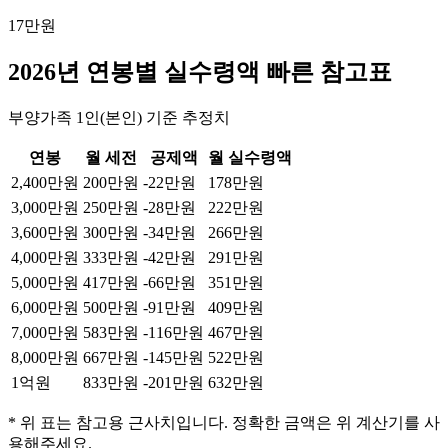
17만원
2026년 연봉별 실수령액 빠른 참고표
부양가족 1인(본인) 기준 추정치
연봉
월 세전
공제액
월 실수령액
2,400만원
200만원
-
22만원
178만원
3,000만원
250만원
-
28만원
222만원
3,600만원
300만원
-
34만원
266만원
4,000만원
333만원
-
42만원
291만원
5,000만원
417만원
-
66만원
351만원
6,000만원
500만원
-
91만원
409만원
7,000만원
583만원
-
116만원
467만원
8,000만원
667만원
-
145만원
522만원
1억원
833만원
-
201만원
632만원
* 위 표는 참고용 근사치입니다. 정확한 금액은 위 계산기를 사
용해주세요.