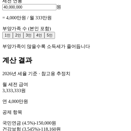
세전 연봉
원
=
4,000만원
/ 월
333만원
부양가족 수
(본인 포함)
1
인
2
인
3
인
4
인
5
인
부양가족이 많을수록 소득세가 줄어듭니다
계산 결과
2026년 세율 기준 · 참고용 추정치
월 세전 급여
3,333,333원
연 4,000만원
공제 항목
국민연금 (4.5%)
-
150,000원
건강보험 (3.545%)
-
118,160원