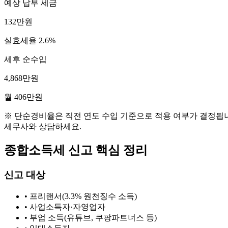
예상 납부 세금
132만원
실효세율
2.6
%
세후 순수입
4,868만원
월
406만원
※ 단순경비율은 직전 연도 수입 기준으로 적용 여부가 결정됩니
세무사와 상담하세요.
종합소득세 신고 핵심 정리
신고 대상
• 프리랜서(3.3% 원천징수 소득)
• 사업소득자·자영업자
• 부업 소득(유튜브, 쿠팡파트너스 등)