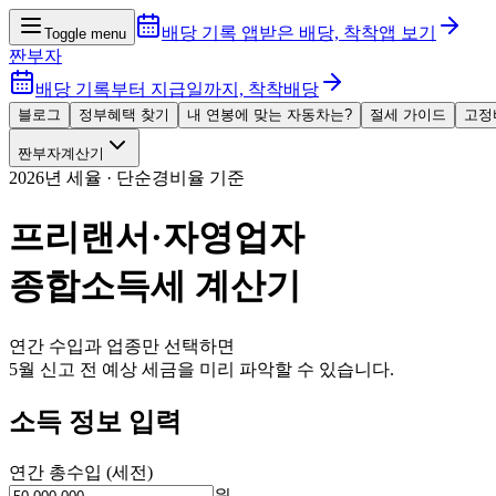
배당 기록 앱
받은 배당, 착착
앱 보기
Toggle menu
짠부자
배당 기록부터 지급일까지, 착착배당
블로그
정부혜택 찾기
내 연봉에 맞는 자동차는?
절세 가이드
고정
짠부자계산기
2026년 세율 · 단순경비율 기준
프리랜서·자영업자
종합소득세 계산기
연간 수입과 업종만 선택하면
5월 신고 전 예상 세금을 미리 파악할 수 있습니다.
소득 정보 입력
연간 총수입 (세전)
원