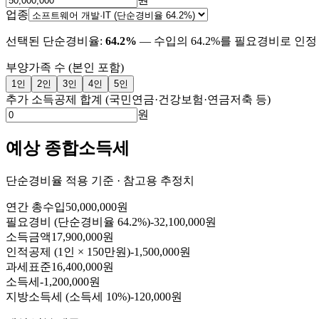
업종
선택된 단순경비율:
64.2
%
— 수입의
64.2
%를 필요경비로 인정
부양가족 수 (본인 포함)
1
인
2
인
3
인
4
인
5
인
추가 소득공제 합계
(국민연금·건강보험·연금저축 등)
원
예상 종합소득세
단순경비율 적용 기준 · 참고용 추정치
연간 총수입
50,000,000원
필요경비 (단순경비율
64.2
%)
-
32,100,000원
소득금액
17,900,000원
인적공제 (
1
인 × 150만원)
-
1,500,000원
과세표준
16,400,000원
소득세
-
1,200,000원
지방소득세 (소득세 10%)
-
120,000원