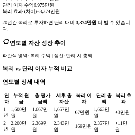
단리 이자 수익
6,975만원
복리 효과 (차이)
+
3,374만원
20
년간 복리로 투자하면 단리 대비
3,374만원
더 벌 수 있습니
다.
연도별 자산 성장 추이
파란색 영역: 복리 수익 | 점선: 단리 시 총액
복리 vs 단리 이자 누적 비교
연도별 상세 내역
연
누적 원
총 평가
세후 총
복리 이
단리 총
복리 효
차
금
금액
자산
자
액
과
1
1,600만
1,667만
1,657만
1,663만
67만원
+
3만원
년
원
원
원
원
2
2,200만
2,369만
2,343만
2,357만
+
11만
169만원
년
원
원
원
원
원