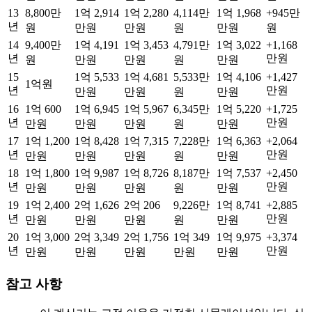
13
8,800만
1억 2,914
1억 2,280
4,114만
1억 1,968
+
945만
년
원
만원
만원
원
만원
원
14
9,400만
1억 4,191
1억 3,453
4,791만
1억 3,022
+
1,168
년
만원
원
만원
만원
원
만원
15
1억 5,533
1억 4,681
5,533만
1억 4,106
+
1,427
1억원
년
만원
만원
만원
원
만원
16
1억 600
1억 6,945
1억 5,967
6,345만
1억 5,220
+
1,725
년
만원
만원
만원
만원
원
만원
17
1억 1,200
1억 8,428
1억 7,315
7,228만
1억 6,363
+
2,064
년
만원
만원
만원
만원
원
만원
18
1억 1,800
1억 9,987
1억 8,726
8,187만
1억 7,537
+
2,450
년
만원
만원
만원
만원
원
만원
19
1억 2,400
2억 1,626
2억 206
9,226만
1억 8,741
+
2,885
년
만원
만원
만원
만원
원
만원
20
1억 3,000
2억 3,349
2억 1,756
1억 349
1억 9,975
+
3,374
년
만원
만원
만원
만원
만원
만원
참고 사항