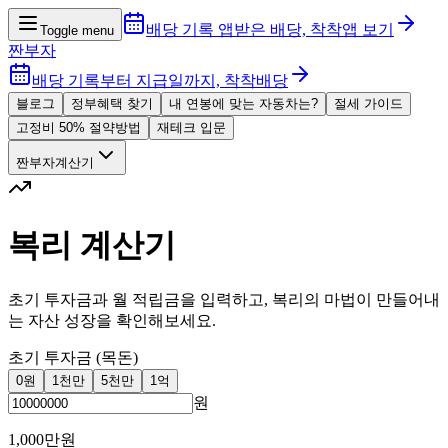
배당 기록 앱
받은 배당, 착착
앱 보기
Toggle menu
짠부자
배당 기록부터 지급일까지, 착착배당
블로그
정부혜택 찾기
내 연봉에 맞는 자동차는?
절세 가이드
고정비 50% 절약방법
재테크 입문
짠부자계산기
복리 계산기
초기 투자금과 월 적립금을 입력하고, 복리의 마법이 만들어내
는 자산 성장을 확인해보세요.
초기 투자금 (목돈)
0원
1천만
5천만
1억
원
1,000만원