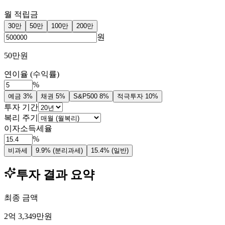
월 적립금
30만
50만
100만
200만
원
50만원
연이율 (수익률)
%
예금 3%
채권 5%
S&P500 8%
적극투자 10%
투자 기간
복리 주기
이자소득세율
%
비과세
9.9% (분리과세)
15.4% (일반)
투자 결과 요약
최종 금액
2억 3,349만원