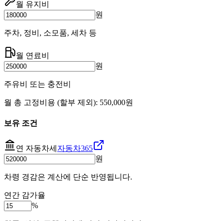
월 유지비
원
주차, 정비, 소모품, 세차 등
월 연료비
원
주유비 또는 충전비
월 총 고정비용 (할부 제외):
550,000
원
보유 조건
연 자동차세
자동차365
원
차령 경감은 계산에 단순 반영됩니다.
연간 감가율
%