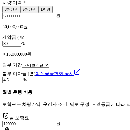
차량 가격
*
3천만원
5천만원
1억원
원
50,000,000
원
계약금 (%)
%
≈
15,000,000
원
할부 기간
할부 이자율 (연)
여신금융협회 공시
%
월별 운행 비용
보험료는 차량가액, 운전자 조건, 담보 구성, 모델등급에 따라 
월 보험료
원